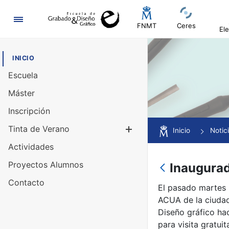
Navegación
FNMT
Ceres
Ele
INICIO
Escuela
Máster
Inscripción
Tinta de Verano
Mostrar/Ocul
Inicio
Notic
Actividades
Proyectos Alumnos
Inaugurad
Contacto
El pasado martes 
ACUA de la ciudad
Diseño gráfico ha
para visita gratui